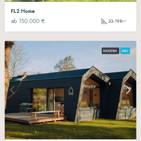
FL2 Home
ab 150.000 €
33-198
m²
MODERN
NEU