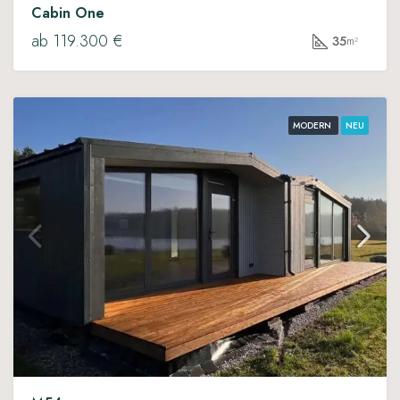
Cabin One
ab 119.300 €
35
m²
MODERN
NEU