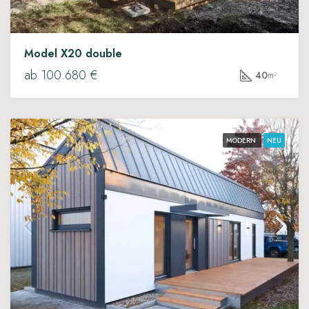
Model X20 double
ab 100.680 €
40
m²
MODERN
NEU