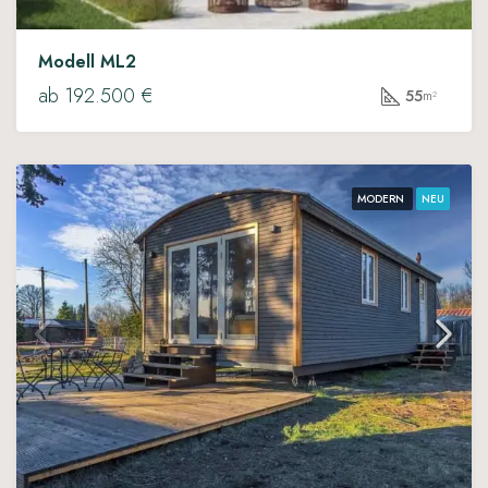
Modell ML2
ab 192.500 €
55
m²
MODERN
NEU