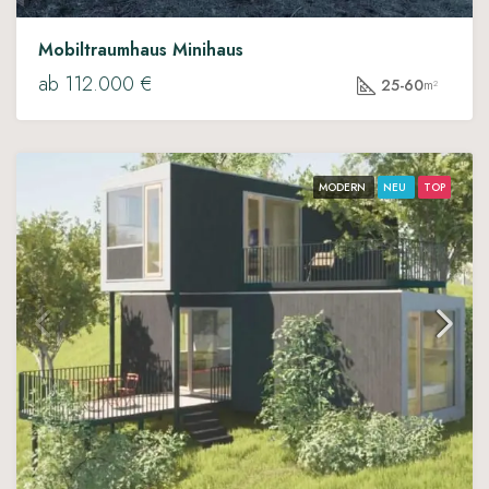
Mobiltraumhaus Minihaus
ab 112.000 €
25-60
m²
MODERN
NEU
TOP