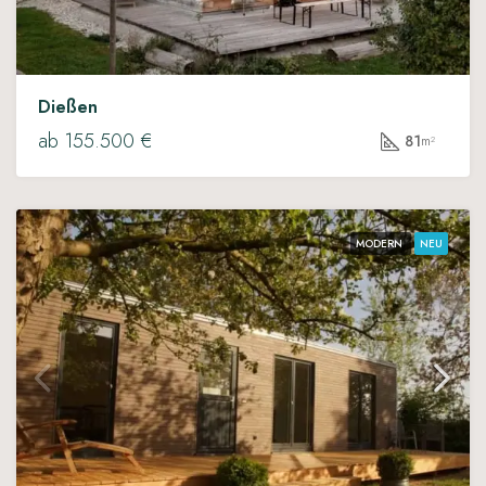
Dießen
ab 155.500 €
81
m²
MODERN
NEU