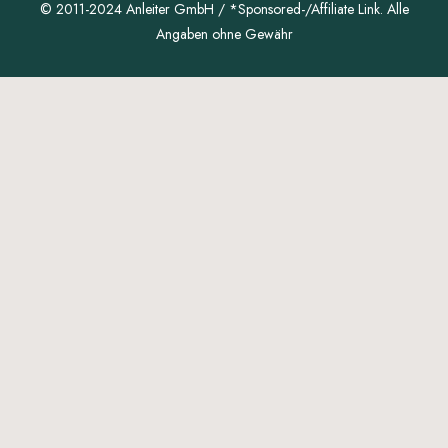
© 2011-2024 Anleiter GmbH / *Sponsored-/Affiliate Link. Alle
Angaben ohne Gewähr