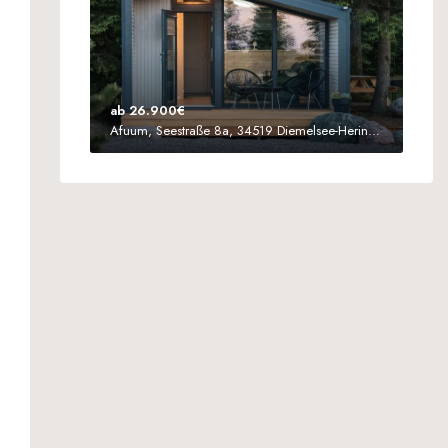
ab 26.900€
Afuum, Seestraße 8a, 34519 Diemelsee-Heringhausen