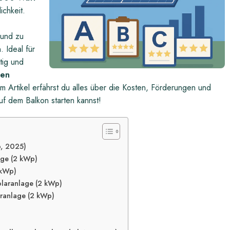
ichkeit.
und zu
 Ideal für
tig und
ven
sem Artikel erfährst du alles über die Kosten, Förderungen und
f dem Balkon starten kannst!
p, 2025)
age (2 kWp)
 kWp)
Solaranlage (2 kWp)
ranlage (2 kWp)