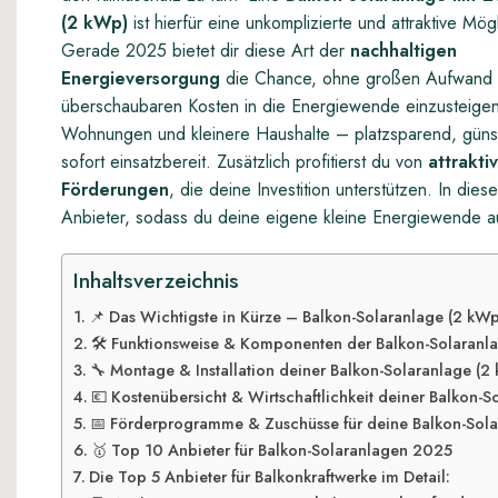
(2 kWp)
ist hierfür eine unkomplizierte und attraktive Mögl
Gerade 2025 bietet dir diese Art der
nachhaltigen
Energieversorgung
die Chance, ohne großen Aufwand 
überschaubaren Kosten in die Energiewende einzusteigen.
Wohnungen und kleinere Haushalte – platzsparend, güns
sofort einsatzbereit. Zusätzlich profitierst du von
attrakti
Förderungen
, die deine Investition unterstützen. In die
Anbieter, sodass du deine eigene kleine Energiewende au
Inhaltsverzeichnis
📌 Das Wichtigste in Kürze – Balkon-Solaranlage (2 kW
🛠️ Funktionsweise & Komponenten der Balkon-Solaranl
🔧 Montage & Installation deiner Balkon-Solaranlage (2
💶 Kostenübersicht & Wirtschaftlichkeit deiner Balkon-
📅 Förderprogramme & Zuschüsse für deine Balkon-Sola
🥇 Top 10 Anbieter für Balkon-Solaranlagen 2025
Die Top 5 Anbieter für Balkonkraftwerke im Detail: