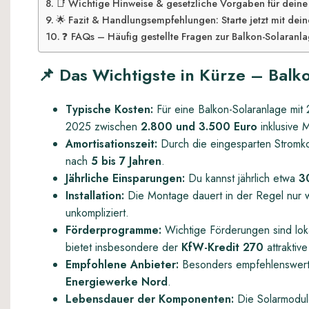
📑 Wichtige Hinweise & gesetzliche Vorgaben für dein
🌟 Fazit & Handlungsempfehlungen: Starte jetzt mit dei
❓ FAQs – Häufig gestellte Fragen zur Balkon-Solaranl
📌
Das Wichtigste in Kürze – Balk
Typische Kosten:
Für eine Balkon-Solaranlage mit 
2025 zwischen
2.800 und 3.500 Euro
inklusive 
Amortisationszeit:
Durch die eingesparten Stromkost
nach
5 bis 7 Jahren
.
Jährliche Einsparungen:
Du kannst jährlich etwa
3
Installation:
Die Montage dauert in der Regel nur w
unkompliziert.
Förderprogramme:
Wichtige Förderungen sind lo
bietet insbesondere der
KfW-Kredit 270
attraktiv
Empfohlene Anbieter:
Besonders empfehlenswert
Energiewerke Nord
.
Lebensdauer der Komponenten:
Die Solarmodul