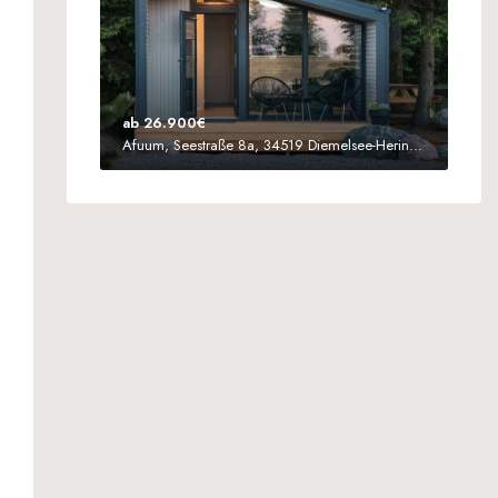
ab 26.900€
Afuum, Seestraße 8a, 34519 Diemelsee-Heringhausen