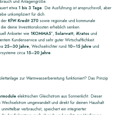
rbrauch und Anlagengröße.
dauert etwa
1 bis 3 Tage
. Die Ausführung ist anspruchsvoll, aber
ebe unkompliziert für dich.
 der
KfW-Kredit 270
sowie regionale und kommunale
die deine Investitionskosten erheblich senken.
ell Anbieter wie
1KOMMA5°
,
Solarwatt
,
iKratos
und
ntem Kundenservice und sehr guter Wirtschaftlichkeit.
twa
25–30 Jahre
, Wechselrichter rund
10–15 Jahre
und
rsysteme circa
15–20 Jahre
.
lettanlage zur Warmwasserbereitung funktioniert? Das Prinzip
armodule
elektrischen Gleichstrom aus Sonnenlicht. Dieser
n Wechselstrom umgewandelt und direkt für deinen Haushalt
unmittelbar verbrauchst, speichert ein integrierter