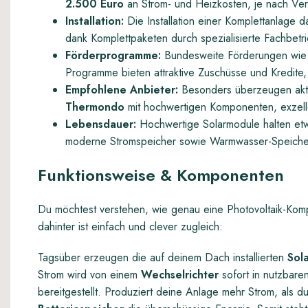
2.500 Euro
an Strom- und Heizkosten, je nach Ve
Installation:
Die Installation einer Komplettanlage 
dank Komplettpaketen durch spezialisierte Fachbetri
Förderprogramme:
Bundesweite Förderungen wie
Programme bieten attraktive Zuschüsse und Kredite, 
Empfohlene Anbieter:
Besonders überzeugen aktu
Thermondo
mit hochwertigen Komponenten, exzelle
Lebensdauer:
Hochwertige Solarmodule halten e
moderne Stromspeicher sowie Warmwasser-Speiche
Funktionsweise & Komponenten
Du möchtest verstehen, wie genau eine Photovoltaik-Komp
dahinter ist einfach und clever zugleich:
Tagsüber erzeugen die auf deinem Dach installierten
Sol
Strom wird von einem
Wechselrichter
sofort in nutzbare
bereitgestellt. Produziert deine Anlage mehr Strom, als du 