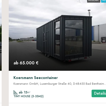
MODERN
NE
ab 65.000 €
Koersmann Seecontainer
Koersmann GmbH, Luxemburger Straße 40, D-48
ab 15
m²
Details
TINY HOUSE (5-35M2)