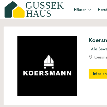
Häuser
Herst
Koers
Alle Bew
Koersma
Infos a