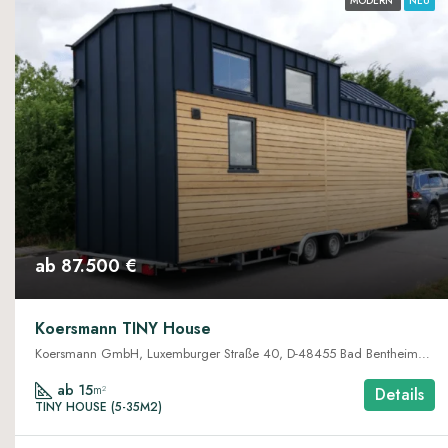
MODERN
NEU
ab 87.500 €
Koersmann TINY House
Koersmann GmbH, Luxemburger Straße 40, D-48455 Bad Bentheim/Gildehaus
ab 15
m²
Details
TINY HOUSE (5-35M2)