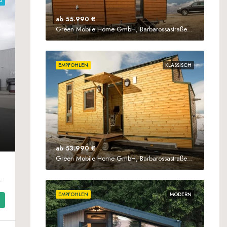
U
ab 55.990 €
Green Mobile Home GmbH, Barbarossastraße 61, 63571 Gelnhausen
EMPFOHLEN
KLASSISCH
ab 53.990 €
Green Mobile Home GmbH, Barbarossastraße 61, D-63571 Gelnhausen
455 Bad Bentheim/Gildehaus
EMPFOHLEN
MODERN