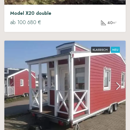
Model X20 double
ab 100.680 €
40
m²
KLASSISCH
NEU