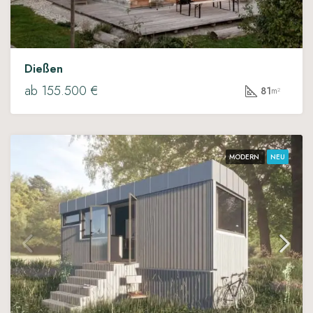
Dießen
ab 155.500 €
81
m²
MODERN
NEU