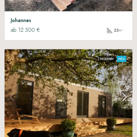
Johannes
ab 12.500 €
35
m²
MODERN
NEU