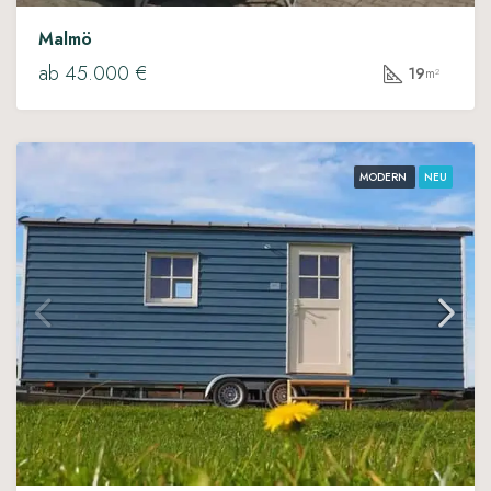
Malmö
ab 45.000 €
19
m²
MODERN
NEU