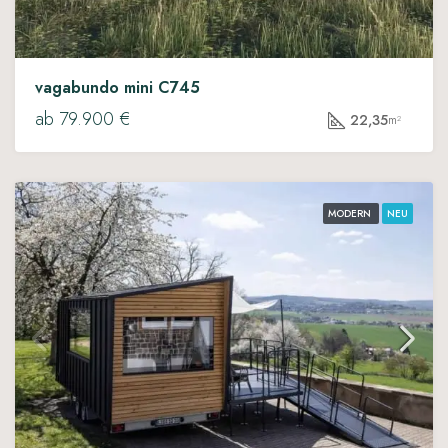
vagabundo mini C745
ab 79.900 €
22,35
m²
MODERN
NEU