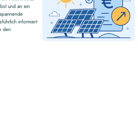
bst und an ein
e spannende
ührlich informiert
on den