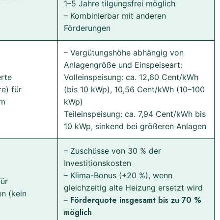
1–5 Jahre tilgungsfrei möglich
– Kombinierbar mit anderen
Förderungen
– Vergütungshöhe abhängig von
Anlagengröße und Einspeiseart:
erte
Volleinspeisung: ca. 12,60 Cent/kWh
e) für
(bis 10 kWp), 10,56 Cent/kWh (10–100
om
kWp)
Teileinspeisung: ca. 7,94 Cent/kWh bis
10 kWp, sinkend bei größeren Anlagen
– Zuschüsse von 30 % der
Investitionskosten
– Klima-Bonus (+20 %), wenn
ür
gleichzeitig alte Heizung ersetzt wird
n (kein
Förderquote insgesamt bis zu 70 %
–
möglich