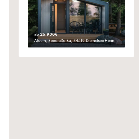
ab 26.900€
Afuum, Seestraße 8a, 34519 Diemelsee-Heringhausen