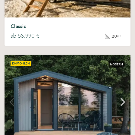
Classic
ab 53.990 €
20
m²
EMPFOHLEN
MODERN