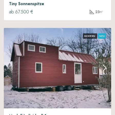
Tiny Sonnenspitze
ab 67.500 €
23
m²
MODERN
NEU