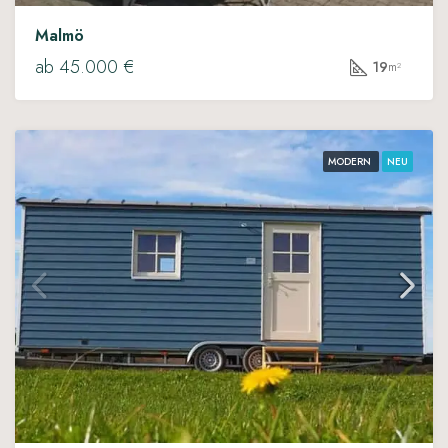
Malmö
ab 45.000 €
19
m²
MODERN
NEU