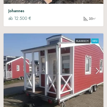
Johannes
ab 12.500 €
35
m²
KLASSISCH
NEU