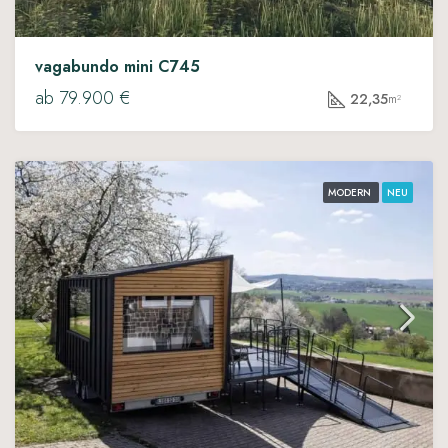
vagabundo mini C745
ab 79.900 €
22,35
m²
MODERN
NEU