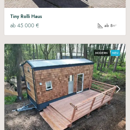
Tiny Rolli Haus
ab 45.000 €
ab 8
m²
MODERN
NEU