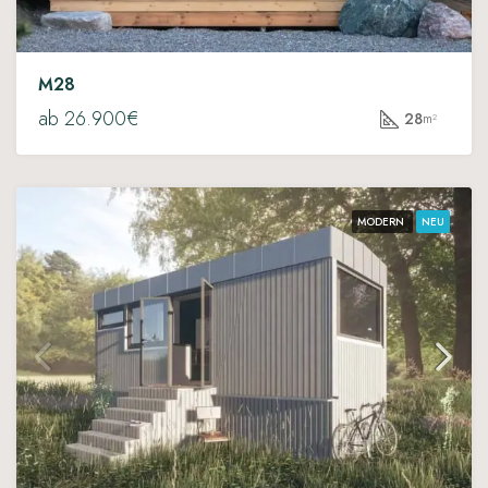
M28
ab 26.900€
28
m²
MODERN
NEU