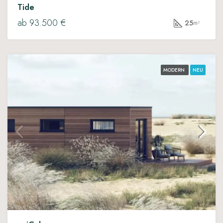
Tide
ab 93.500 €
25
m²
MODERN
NEU