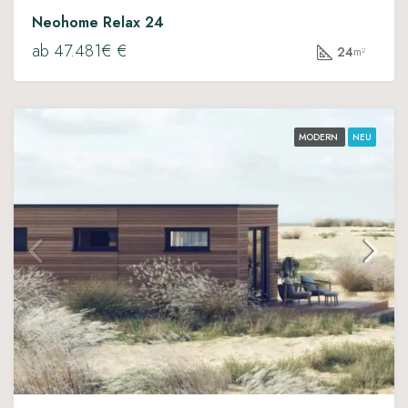
Neohome Relax 24
ab 47.481€ €
24
m²
MODERN
NEU