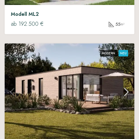
Modell ML2
ab 192.500 €
55
m²
MODERN
NEU