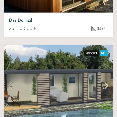
Das Domizil
ab 110.000 €
35
m²
MODERN
NEU