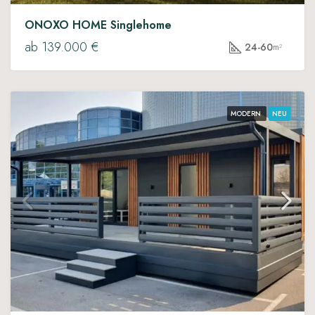
ONOXO HOME Singlehome
ab 139.000 €
24-60
m²
MODERN
NEU