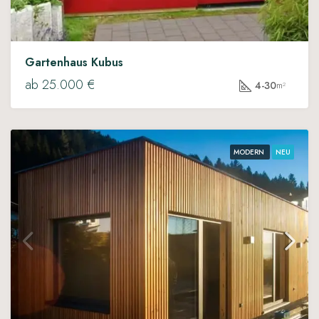
Gartenhaus Kubus
ab 25.000 €
4-30
m²
MODERN
NEU