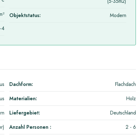
(5-35m2)
m²
Objektstatus:
Modern
-4
us
Dachform:
Flachdach
us
Materialien:
Holz
rn
Liefergebiet:
Deutschland
er)
Anzahl Personen :
2 - 6