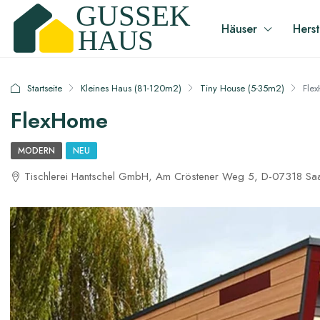
Häuser
Herst
Startseite
Kleines Haus (81-120m2)
Tiny House (5-35m2)
Fle
FlexHome
MODERN
NEU
Tischlerei Hantschel GmbH, Am Cröstener Weg 5, D-07318 Saa