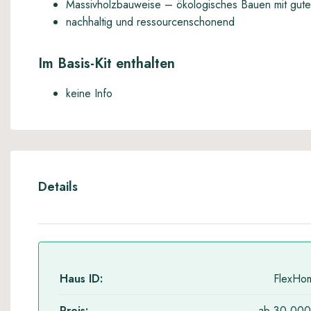
Massivholzbauweise – ökologisches Bauen mit gu
nachhaltig und ressourcenschonend
Im Basis-Kit enthalten
keine Info
Details
Haus ID:
FlexHo
Preis:
ab 30.000