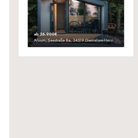
ab 26.900€
Afuum, Seestraße 8a, 34519 Diemelsee-Heringhausen