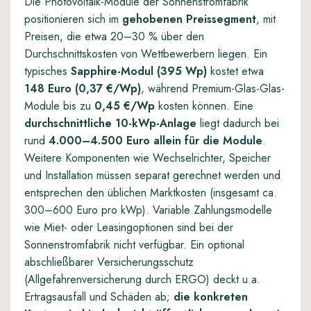
Die Photovoltaik-Module der Sonnenstromfabrik
positionieren sich im
gehobenen Preissegment
, mit
Preisen, die etwa 20–30 % über den
Durchschnittskosten von Wettbewerbern liegen. Ein
typisches
Sapphire-Modul (395 Wp)
kostet etwa
148 Euro (0,37 €/Wp)
, während Premium-Glas-Glas-
Module bis zu
0,45 €/Wp
kosten können. Eine
durchschnittliche 10-kWp-Anlage
liegt dadurch bei
rund
4.000–4.500 Euro allein für die Module
.
Weitere Komponenten wie Wechselrichter, Speicher
und Installation müssen separat gerechnet werden und
entsprechen den üblichen Marktkosten (insgesamt ca.
300–600 Euro pro kWp). Variable Zahlungsmodelle
wie Miet- oder Leasingoptionen sind bei der
Sonnenstromfabrik nicht verfügbar. Ein optional
abschließbarer Versicherungsschutz
(Allgefahrenversicherung durch ERGO) deckt u.a.
Ertragsausfall und Schäden ab;
die konkreten